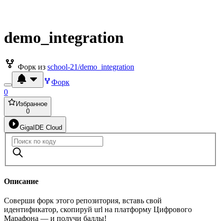
demo_integration
Форк из
school-21/demo_integration
Форк
0
Избранное
0
GigaIDE Cloud
Описание
Соверши форк этого репозитория, вставь свой
идентификатор, скопируй url на платформу Цифрового
Марафона — и получи баллы!