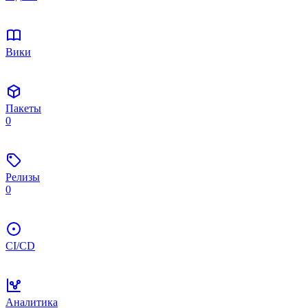
Вики
Пакеты
0
Релизы
0
CI/CD
Аналитика