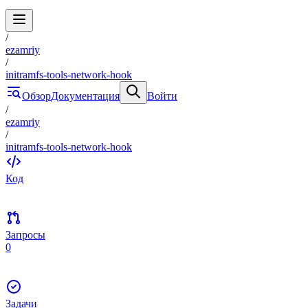
/
ezamriy
/
initramfs-tools-network-hook
Обзор
Документация
Войти
/
ezamriy
/
initramfs-tools-network-hook
Код
Запросы
0
Задачи