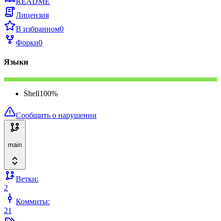
README
Лицензия
В избранном
0
Форки
0
Языки
Shell
100
%
Сообщить о нарушении
main
Ветки:
2
Коммиты:
21