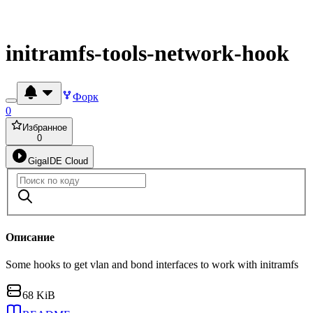
initramfs-tools-network-hook
Форк
0
Избранное
0
GigaIDE Cloud
Описание
Some hooks to get vlan and bond interfaces to work with initramfs
68 KiB