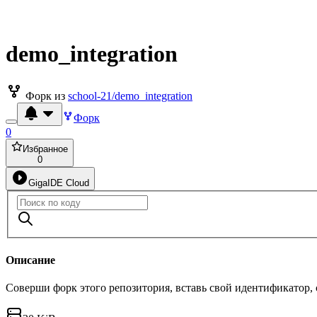
demo_integration
Форк из
school-21/demo_integration
Форк
0
Избранное
0
GigaIDE Cloud
Описание
Соверши форк этого репозитория, вставь свой идентификатор,