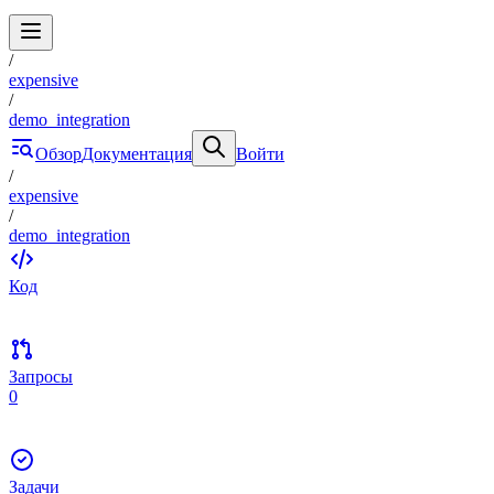
/
expensive
/
demo_integration
Обзор
Документация
Войти
/
expensive
/
demo_integration
Код
Запросы
0
Задачи