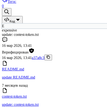
Теги:
0
Код
E
expensive
update: contest-token.txt
16 мар 2026, 13:41
Верифицирован
16 мар 2026, 13:41
a37a8c3
README.md
update README.md
7 месяцев назад
contest-token.txt
update: contest-token.txt