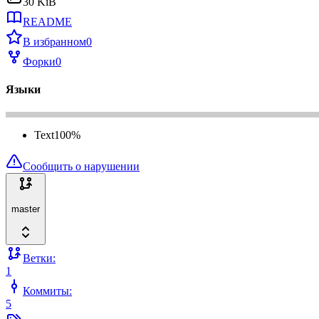
30 KiB
README
В избранном
0
Форки
0
Языки
Text
100
%
Сообщить о нарушении
master
Ветки:
1
Коммиты:
5