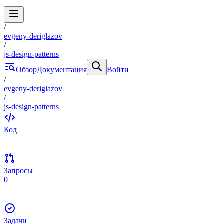
/
evgeny-deriglazov
/
js-design-patterns
Обзор
Документация
Войти
/
evgeny-deriglazov
/
js-design-patterns
Код
Запросы
0
Задачи