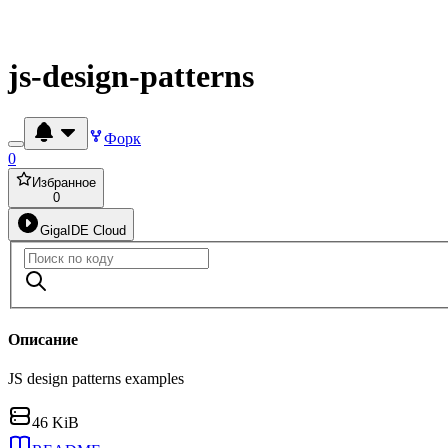
js-design-patterns
Форк
0
Избранное
0
GigaIDE Cloud
Описание
JS design patterns examples
46 KiB