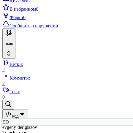
README
В избранном
0
Форки
0
Сообщить о нарушении
main
Ветки:
2
Коммиты:
2
Теги:
0
Код
ED
evgeny-deriglazov
Transfer repo