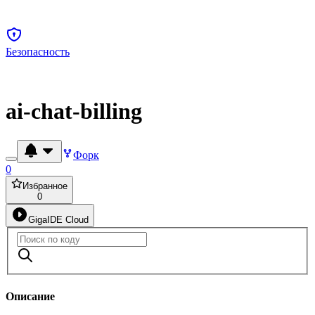
Безопасность
ai-chat-billing
Форк
0
Избранное
0
GigaIDE Cloud
Описание