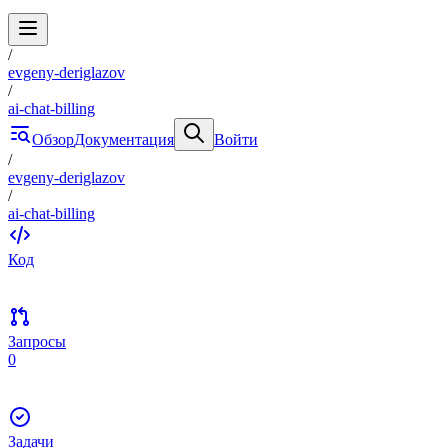
/
evgeny-deriglazov
/
ai-chat-billing
Обзор
Документация
Войти
/
evgeny-deriglazov
/
ai-chat-billing
Код
Запросы
0
Задачи