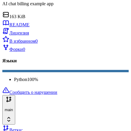
AI chat billing example app
163 KiB
README
Лицензия
В избранном
0
Форки
0
Языки
Python
100
%
Сообщить о нарушении
main
Ветки: