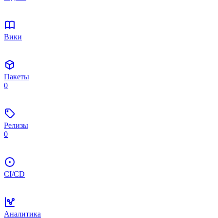
Вики
Пакеты
0
Релизы
0
CI/CD
Аналитика