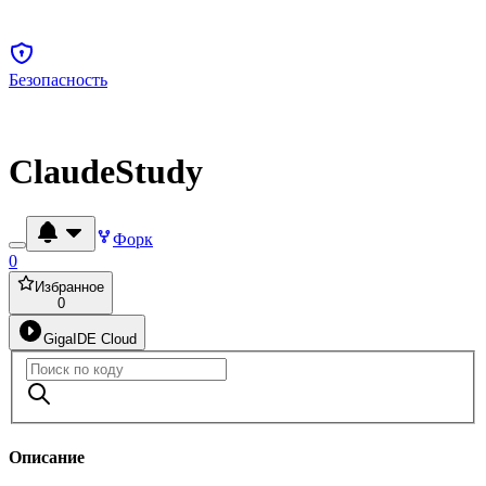
Безопасность
ClaudeStudy
Форк
0
Избранное
0
GigaIDE Cloud
Описание