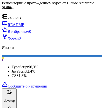
Репозиторий с прохождением курса от Claude Anthropic
Skillijar
248 KiB
README
В избранном
0
Форки
0
Языки
TypeScript
96,3
%
JavaScript
2,4
%
CSS
1,3
%
Сообщить о нарушении
develop