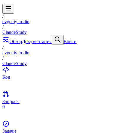
/
evgeniy_rodin
/
ClaudeStudy
Обзор
Документация
Войти
/
evgeniy_rodin
/
ClaudeStudy
Код
Запросы
0
Задачи