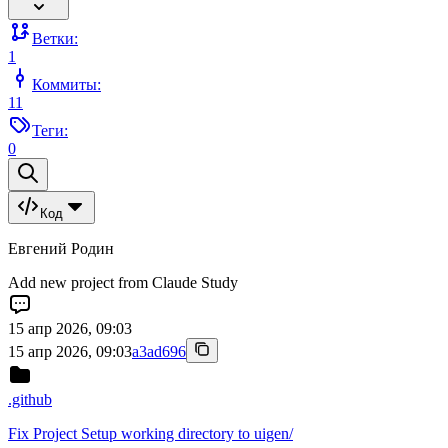
Ветки:
1
Коммиты:
11
Теги:
0
Код
Евгений Родин
Add new project from Claude Study
15 апр 2026, 09:03
15 апр 2026, 09:03
a3ad696
.github
Fix Project Setup working directory to uigen/