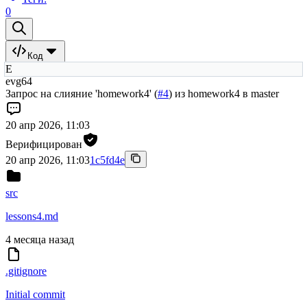
0
Код
E
evg64
Запрос на слияние 'homework4' (
#4
) из homework4 в master
20 апр 2026, 11:03
Верифицирован
20 апр 2026, 11:03
1c5fd4e
src
lessons4.md
4 месяца назад
.gitignore
Initial commit