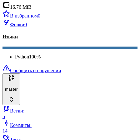
16.76 MiB
В избранном
0
Форки
0
Языки
Python
100
%
Сообщить о нарушении
master
Ветки:
5
Коммиты:
14
Теги: