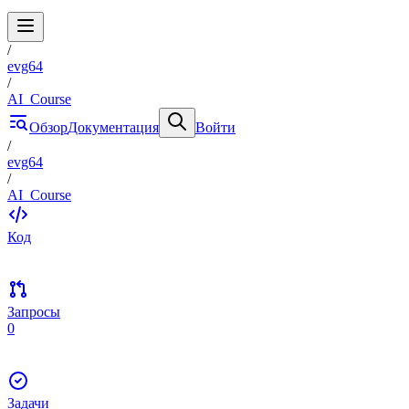
/
evg64
/
AI_Course
Обзор
Документация
Войти
/
evg64
/
AI_Course
Код
Запросы
0
Задачи