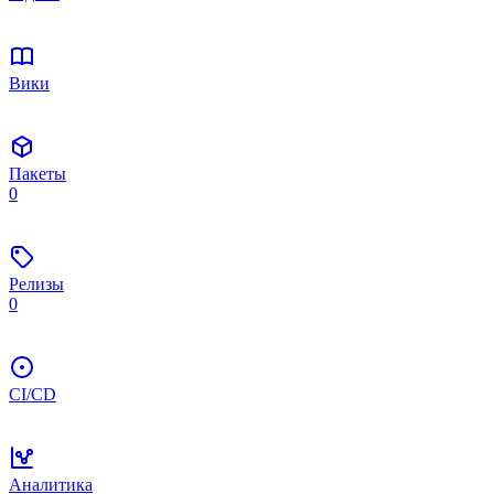
Вики
Пакеты
0
Релизы
0
CI/CD
Аналитика