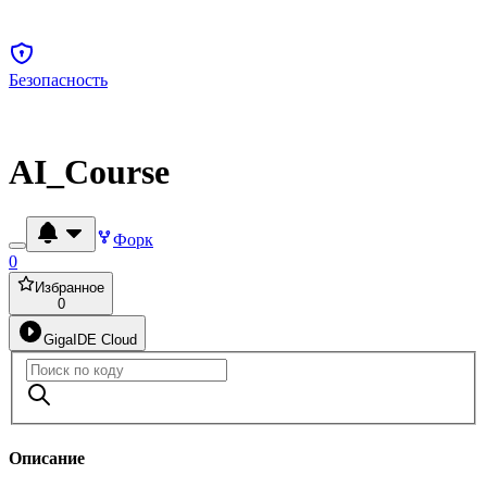
Безопасность
AI_Course
Форк
0
Избранное
0
GigaIDE Cloud
Описание