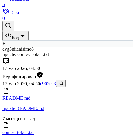
5
Теги:
0
Код
E
evg3niianisimo8
update: contest-token.txt
17 мар 2026, 04:50
Верифицирован
17 мар 2026, 04:50
e902ca3
README.md
update README.md
7 месяцев назад
contest-token.txt