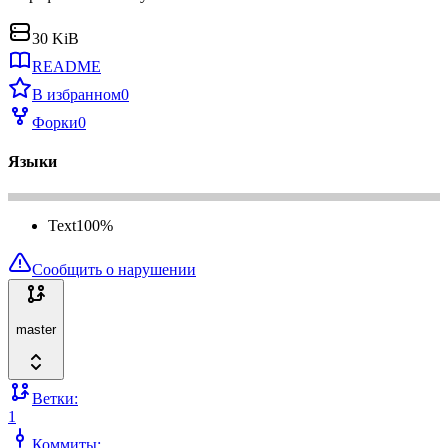
30 KiB
README
В избранном
0
Форки
0
Языки
Text
100
%
Сообщить о нарушении
master
Ветки:
1
Коммиты: