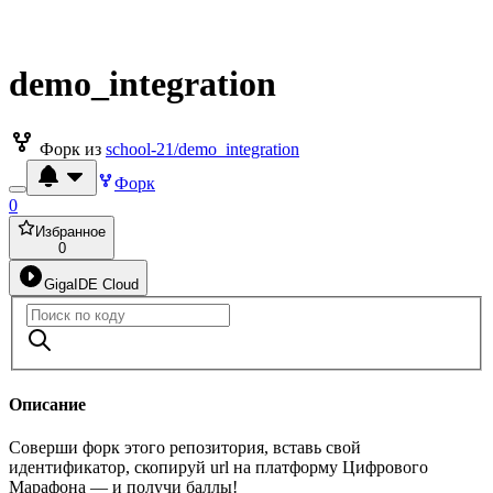
demo_integration
Форк из
school-21/demo_integration
Форк
0
Избранное
0
GigaIDE Cloud
Описание
Соверши форк этого репозитория, вставь свой
идентификатор, скопируй url на платформу Цифрового
Марафона — и получи баллы!