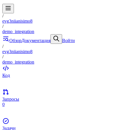
/
evg3niianisimo8
/
demo_integration
Обзор
Документация
Войти
/
evg3niianisimo8
/
demo_integration
Код
Запросы
0
Задачи