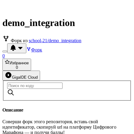
demo_integration
Форк из
school-21/demo_integration
Форк
0
Избранное
0
GigaIDE Cloud
Описание
Соверши форк этого репозитория, вставь свой
идентификатор, скопируй url на платформу Цифрового
Марафона — и получи баллы!