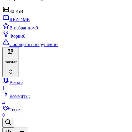
30 KiB
README
В избранном
0
Форки
0
Сообщить о нарушении
master
Ветки:
1
Коммиты:
5
Теги:
0