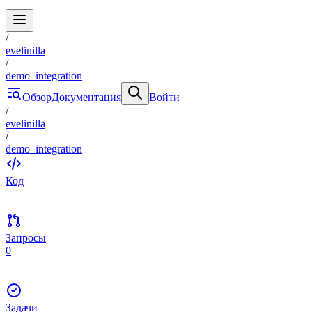
/
evelinilla
/
demo_integration
Обзор
Документация
Войти
/
evelinilla
/
demo_integration
Код
Запросы
0
Задачи