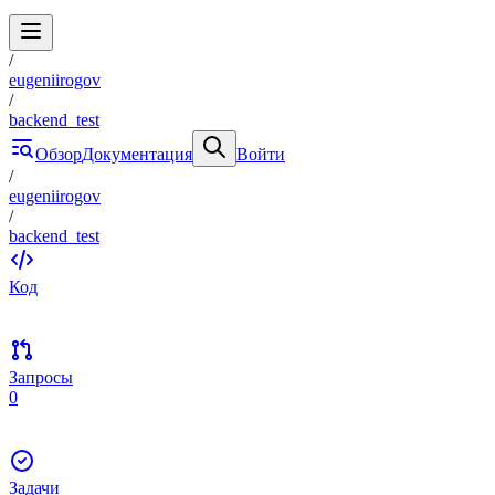
/
eugeniirogov
/
backend_test
Обзор
Документация
Войти
/
eugeniirogov
/
backend_test
Код
Запросы
0
Задачи