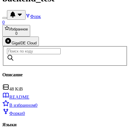
Форк
0
Избранное
0
GigaIDE Cloud
Описание
48 KiB
README
В избранном
0
Форки
0
Языки