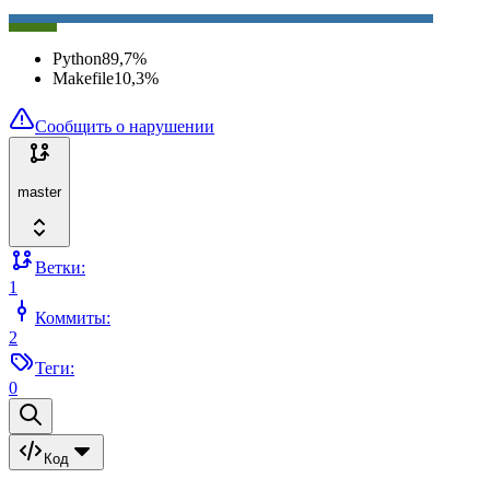
Python
89,7
%
Makefile
10,3
%
Сообщить о нарушении
master
Ветки:
1
Коммиты:
2
Теги:
0
Код