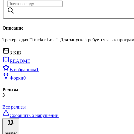
Описание
Трекер задач "Tracker Lola". Для запуска требуется язык прогр
3 KiB
README
В избранном
1
Форки
0
Релизы
3
Все релизы
Сообщить о нарушении
master