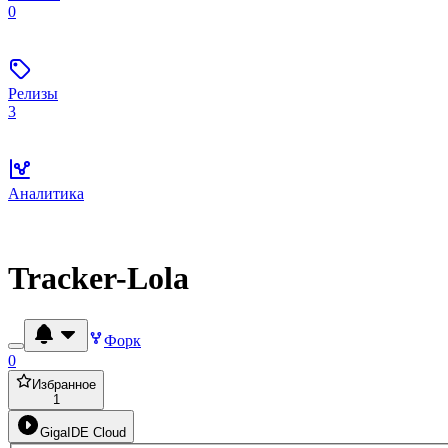
0
Релизы
3
Аналитика
Tracker-Lola
Форк
0
Избранное
1
GigaIDE Cloud