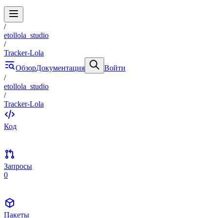
/
etollola_studio
/
Tracker-Lola
Обзор
Документация
Войти
/
etollola_studio
/
Tracker-Lola
Код
Запросы
0
Пакеты