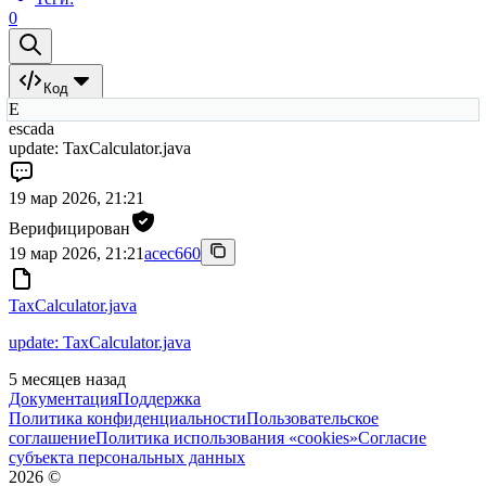
0
Код
E
escada
update: TaxCalculator.java
19 мар 2026, 21:21
Верифицирован
19 мар 2026, 21:21
acec660
TaxCalculator.java
update: TaxCalculator.java
5 месяцев назад
Документация
Поддержка
Политика конфиденциальности
Пользовательское
соглашение
Политика использования «cookies»
Согласие
субъекта персональных данных
2026
©