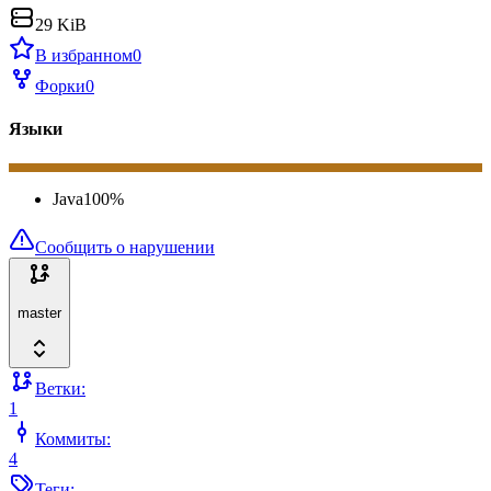
29 KiB
В избранном
0
Форки
0
Языки
Java
100
%
Сообщить о нарушении
master
Ветки:
1
Коммиты:
4
Теги: