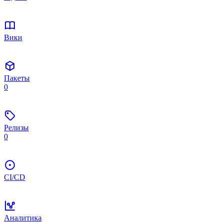
Вики
Пакеты
0
Релизы
0
CI/CD
Аналитика