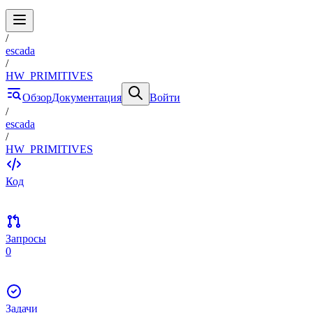
/
escada
/
HW_PRIMITIVES
Обзор
Документация
Войти
/
escada
/
HW_PRIMITIVES
Код
Запросы
0
Задачи