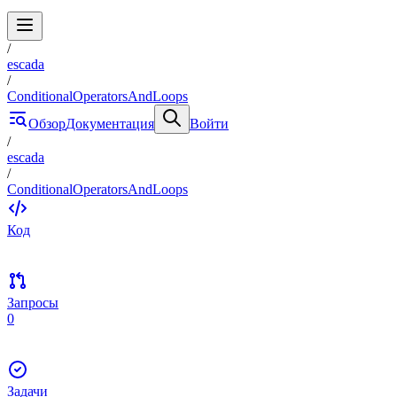
/
escada
/
ConditionalOperatorsAndLoops
Обзор
Документация
Войти
/
escada
/
ConditionalOperatorsAndLoops
Код
Запросы
0
Задачи