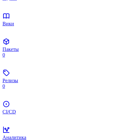
Вики
Пакеты
0
Релизы
0
CI/CD
Аналитика