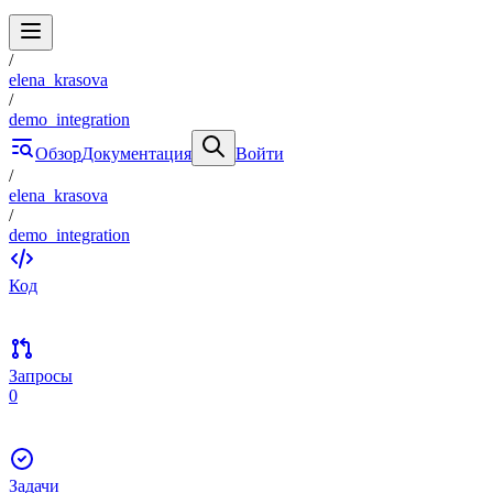
/
elena_krasova
/
demo_integration
Обзор
Документация
Войти
/
elena_krasova
/
demo_integration
Код
Запросы
0
Задачи