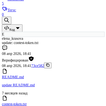
5
Теги:
0
Код
E
elena_krasova
update: contest-token.txt
08 апр 2026, 18:41
Верифицирован
08 апр 2026, 18:41
73ce582
README.md
update README.md
7 месяцев назад
contest-token.txt