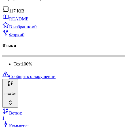
117 KiB
README
В избранном
0
Форки
0
Языки
Text
100
%
Сообщить о нарушении
master
Ветки:
1
Коммиты: