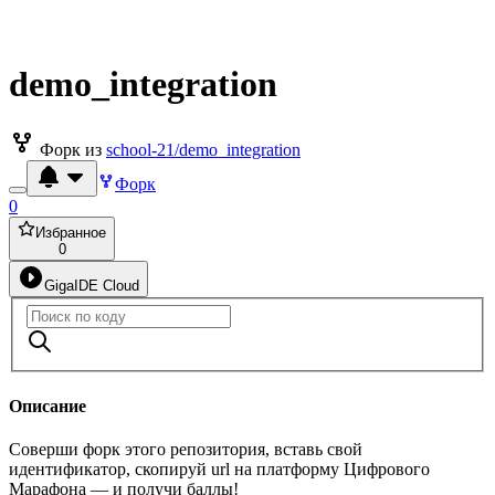
demo_integration
Форк из
school-21/demo_integration
Форк
0
Избранное
0
GigaIDE Cloud
Описание
Соверши форк этого репозитория, вставь свой
идентификатор, скопируй url на платформу Цифрового
Марафона — и получи баллы!