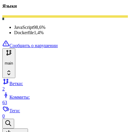
Языки
JavaScript
98,6
%
Dockerfile
1,4
%
Сообщить о нарушении
main
Ветки:
2
Коммиты:
63
Теги:
0