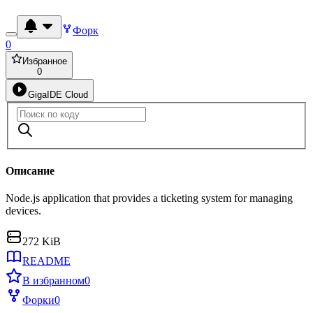
Форк
0
Избранное
0
GigaIDE Cloud
Описание
Node.js application that provides a ticketing system for managing
devices.
272 KiB
README
В избранном
0
Форки
0