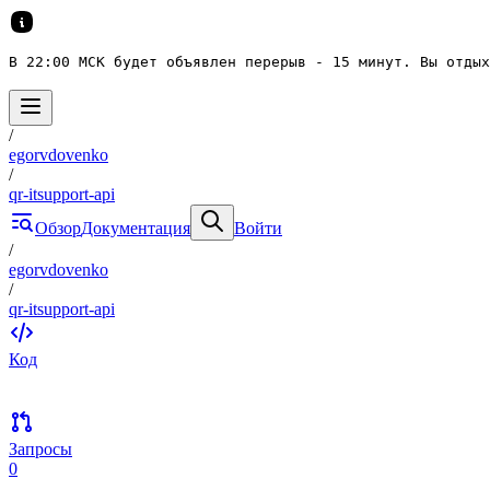
В 22:00 МСК будет объявлен перерыв - 15 минут. Вы отдых
/
egorvdovenko
/
qr-itsupport-api
Обзор
Документация
Войти
/
egorvdovenko
/
qr-itsupport-api
Код
Запросы
0