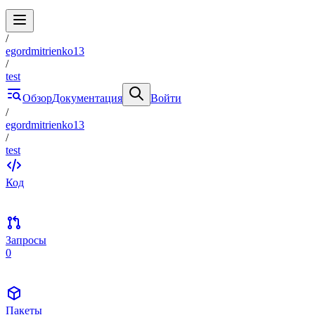
/
egordmitrienko13
/
test
Обзор
Документация
Войти
/
egordmitrienko13
/
test
Код
Запросы
0
Пакеты