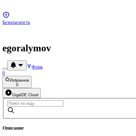
Безопасность
egoralymov
Форк
0
Избранное
0
GigaIDE Cloud
Описание