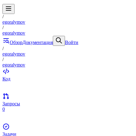
/
egoralymov
/
egoralymov
Обзор
Документация
Войти
/
egoralymov
/
egoralymov
Код
Запросы
0
Задачи