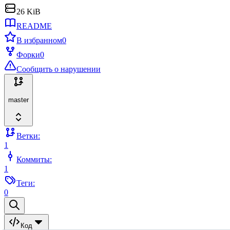
26 KiB
README
В избранном
0
Форки
0
Сообщить о нарушении
master
Ветки:
1
Коммиты:
1
Теги:
0
Код