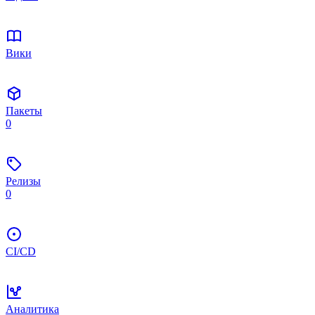
Вики
Пакеты
0
Релизы
0
CI/CD
Аналитика