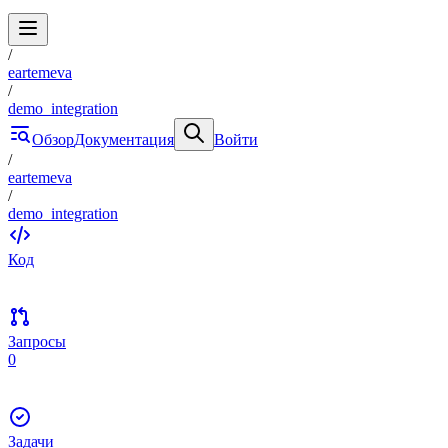
/
eartemeva
/
demo_integration
Обзор
Документация
Войти
/
eartemeva
/
demo_integration
Код
Запросы
0
Задачи