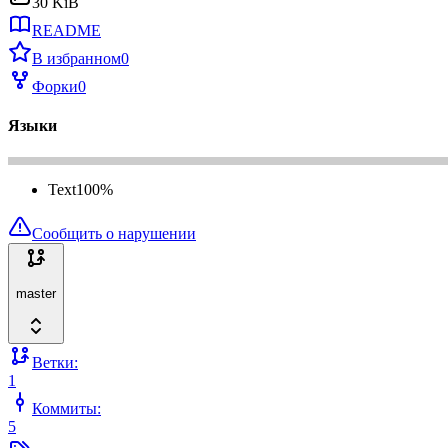
30 KiB
README
В избранном
0
Форки
0
Языки
Text
100
%
Сообщить о нарушении
master
Ветки:
1
Коммиты:
5