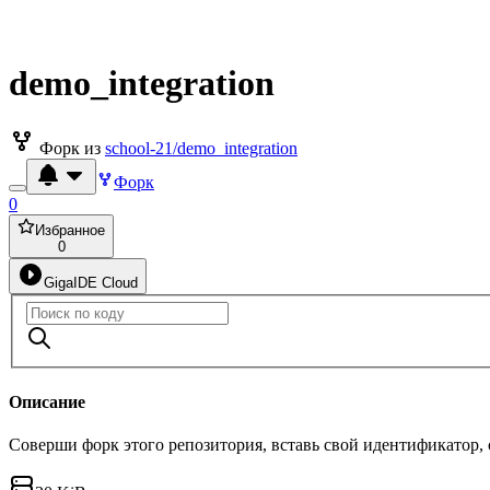
demo_integration
Форк из
school-21/demo_integration
Форк
0
Избранное
0
GigaIDE Cloud
Описание
Соверши форк этого репозитория, вставь свой идентификатор,