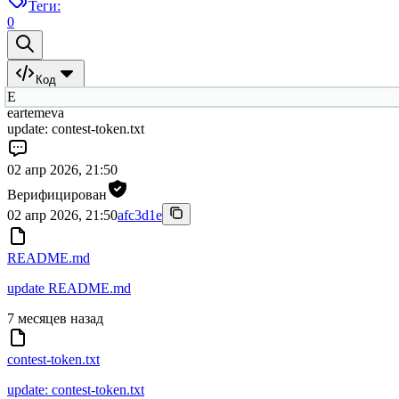
Теги:
0
Код
E
eartemeva
update: contest-token.txt
02 апр 2026, 21:50
Верифицирован
02 апр 2026, 21:50
afc3d1e
README.md
update README.md
7 месяцев назад
contest-token.txt
update: contest-token.txt