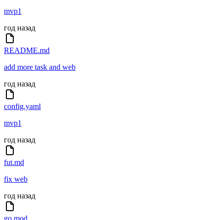
mvp1
год назад
README.md
add more task and web
год назад
config.yaml
mvp1
год назад
fut.md
fix web
год назад
go.mod