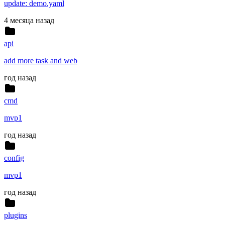
update: demo.yaml
4 месяца назад
api
add more task and web
год назад
cmd
mvp1
год назад
config
mvp1
год назад
plugins