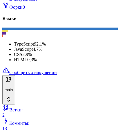
Форки
0
Языки
TypeScript
92,1
%
JavaScript
4,7
%
CSS
2,9
%
HTML
0,3
%
Сообщить о нарушении
main
Ветки:
2
Коммиты:
13