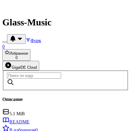
Glass-Music
Форк
0
Избранное
0
GigaIDE Cloud
Описание
5.1 MiB
README
В избранном
0