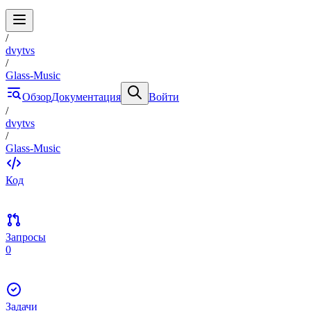
/
dvytvs
/
Glass-Music
Обзор
Документация
Войти
/
dvytvs
/
Glass-Music
Код
Запросы
0
Задачи