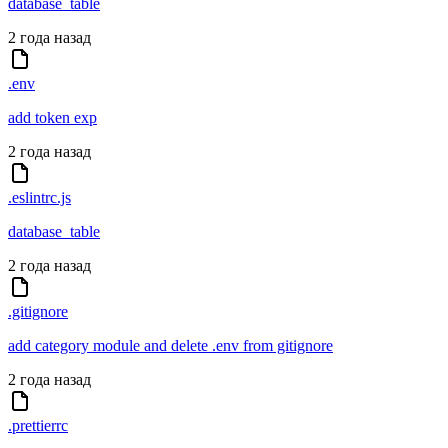
database_table
2 года назад
.env
add token exp
2 года назад
.eslintrc.js
database_table
2 года назад
.gitignore
add category module and delete .env from gitignore
2 года назад
.prettierrc