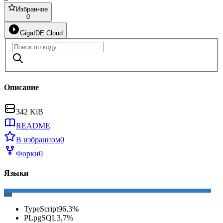
Избранное
0
GigaIDE Cloud
Описание
342 KiB
README
В избранном
0
Форки
0
Языки
TypeScript
96,3
%
PLpgSQL
3,7
%