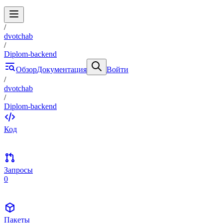
/
dvotchab
/
Diplom-backend
Обзор
Документация
Войти
/
dvotchab
/
Diplom-backend
Код
Запросы
0
Пакеты