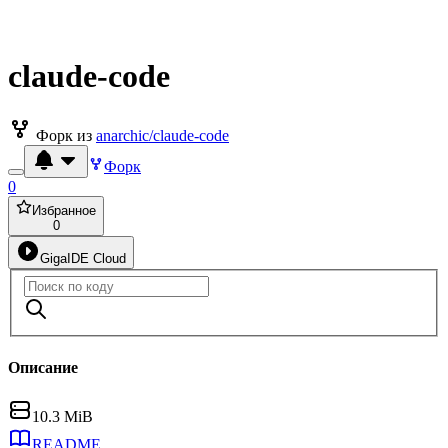
claude-code
Форк из
anarchic/claude-code
Форк
0
Избранное
0
GigaIDE Cloud
Описание
10.3 MiB
README