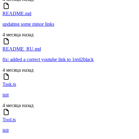
README.md
updating some minor links
4 месяца назад
README_RU.md
fix: added a correct youtube link to 1red2black
4 месяца назад
Task.ts
init
4 месяца назад
Tool.ts
init