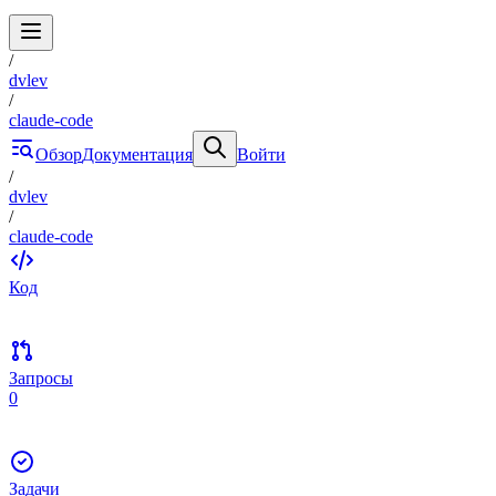
/
dvlev
/
claude-code
Обзор
Документация
Войти
/
dvlev
/
claude-code
Код
Запросы
0
Задачи