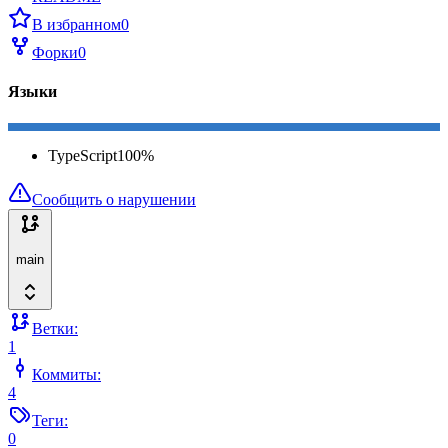
В избранном
0
Форки
0
Языки
TypeScript
100
%
Сообщить о нарушении
main
Ветки:
1
Коммиты:
4
Теги:
0