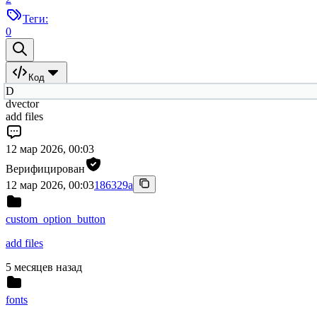
Теги:
0
Код
D
dvector
add files
12 мар 2026, 00:03
Верифицирован
12 мар 2026, 00:03
186329a
custom_option_button
add files
5 месяцев назад
fonts