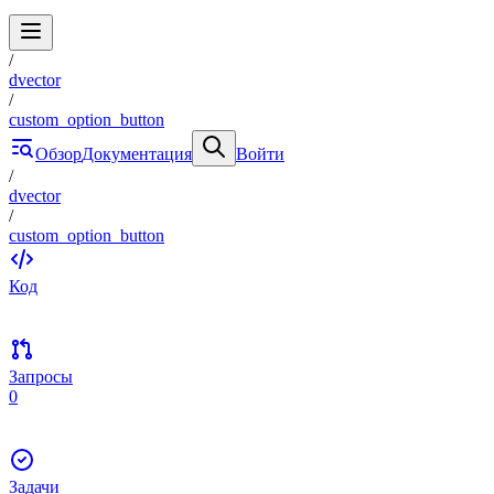
/
dvector
/
custom_option_button
Обзор
Документация
Войти
/
dvector
/
custom_option_button
Код
Запросы
0
Задачи