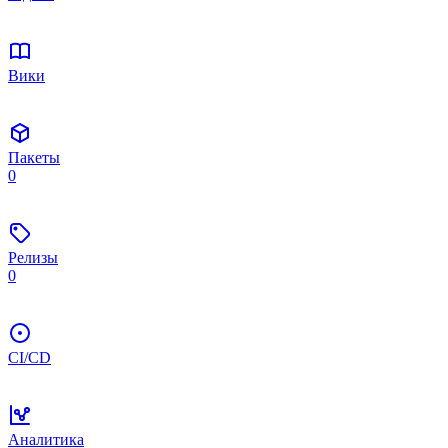
Вики
Пакеты
0
Релизы
0
CI/CD
Аналитика