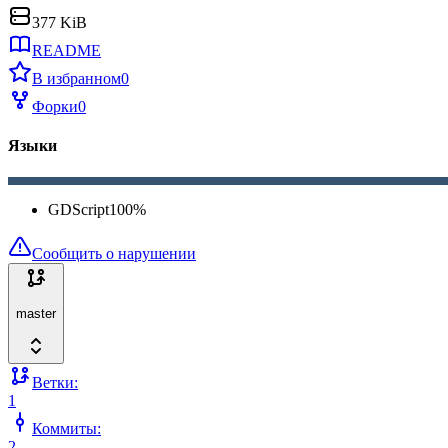
377 KiB
README
В избранном
0
Форки
0
Языки
GDScript
100
%
Сообщить о нарушении
master
Ветки:
1
Коммиты:
2