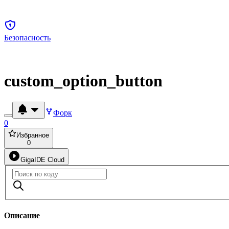
Безопасность
custom_option_button
Форк
0
Избранное
0
GigaIDE Cloud
Описание