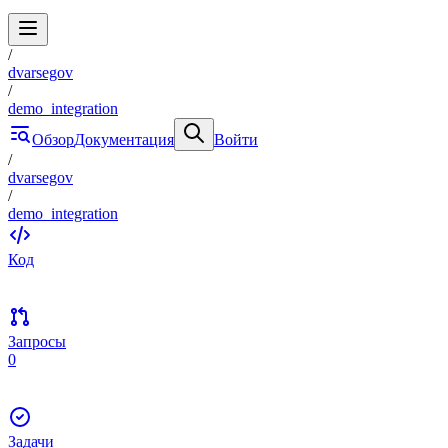
/
dvarsegov
/
demo_integration
Обзор
Документация
Войти
/
dvarsegov
/
demo_integration
Код
Запросы
0
Задачи