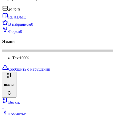
49 KiB
README
В избранном
0
Форки
0
Языки
Text
100
%
Сообщить о нарушении
master
Ветки:
1
Коммиты: