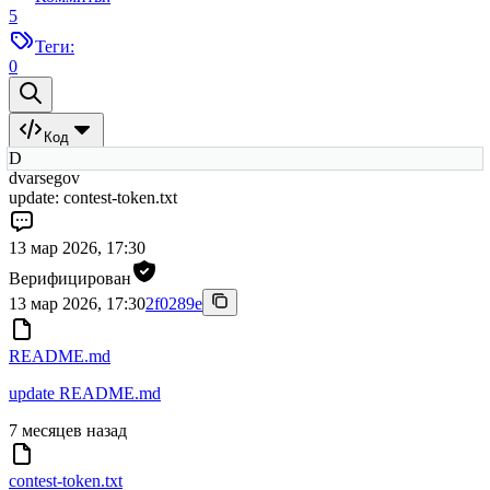
5
Теги:
0
Код
D
dvarsegov
update: contest-token.txt
13 мар 2026, 17:30
Верифицирован
13 мар 2026, 17:30
2f0289e
README.md
update README.md
7 месяцев назад
contest-token.txt