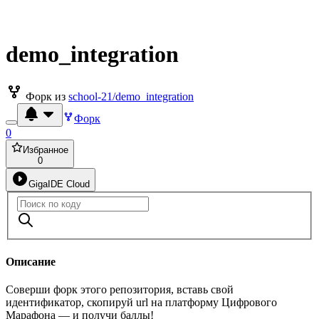
demo_integration
Форк из
school-21/demo_integration
Форк
0
Избранное
0
GigaIDE Cloud
Описание
Соверши форк этого репозитория, вставь свой
идентификатор, скопируй url на платформу Цифрового
Марафона — и получи баллы!