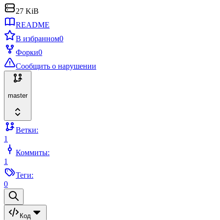
27 KiB
README
В избранном
0
Форки
0
Сообщить о нарушении
master
Ветки:
1
Коммиты:
1
Теги:
0
Код