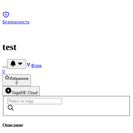
Безопасность
test
Форк
0
Избранное
0
GigaIDE Cloud
Описание