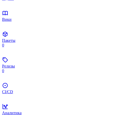
Вики
Пакеты
0
Релизы
0
CI/CD
Аналитика