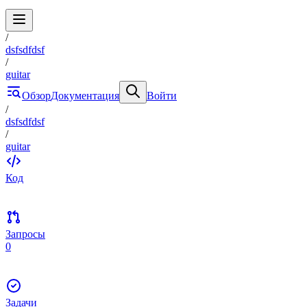
/
dsfsdfdsf
/
guitar
Обзор
Документация
Войти
/
dsfsdfdsf
/
guitar
Код
Запросы
0
Задачи