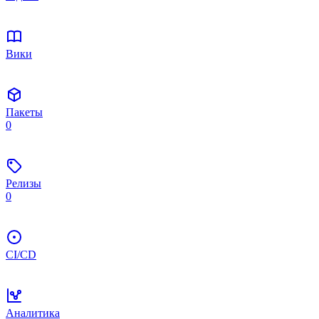
Вики
Пакеты
0
Релизы
0
CI/CD
Аналитика