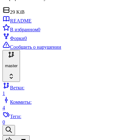
29 KiB
README
В избранном
0
Форки
0
Сообщить о нарушении
master
Ветки:
1
Коммиты:
4
Теги:
0