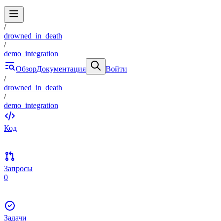
/
drowned_in_death
/
demo_integration
Обзор
Документация
Войти
/
drowned_in_death
/
demo_integration
Код
Запросы
0
Задачи