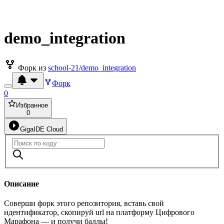
demo_integration
Форк из
school-21/demo_integration
Форк
0
Избранное
0
GigaIDE Cloud
Описание
Соверши форк этого репозитория, вставь свой
идентификатор, скопируй url на платформу Цифрового
Марафона — и получи баллы!