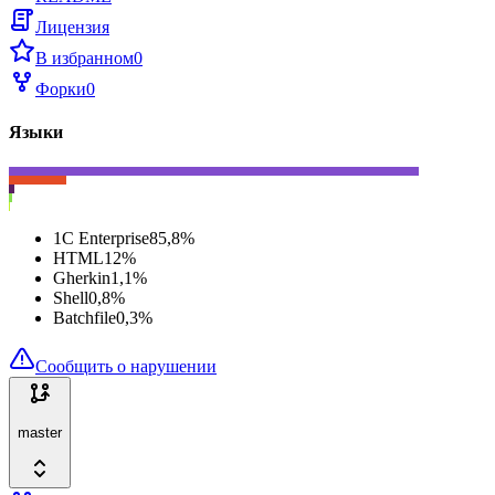
Лицензия
В избранном
0
Форки
0
Языки
1C Enterprise
85,8
%
HTML
12
%
Gherkin
1,1
%
Shell
0,8
%
Batchfile
0,3
%
Сообщить о нарушении
master