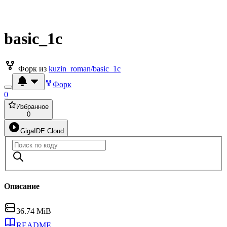
basic_1c
Форк из
kuzin_roman/basic_1c
Форк
0
Избранное
0
GigaIDE Cloud
Описание
36.74 MiB
README