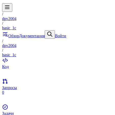
/
dpv2004
/
basic_1c
Обзор
Документация
Войти
/
dpv2004
/
basic_1c
Код
Запросы
0
Задачи