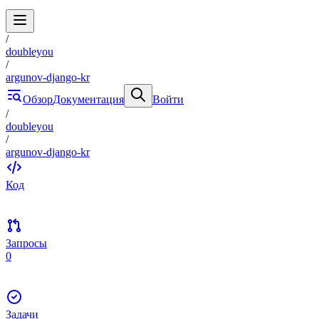
/
doubleyou
/
argunov-django-kr
Обзор
Документация
Войти
/
doubleyou
/
argunov-django-kr
Код
Запросы
0
Задачи