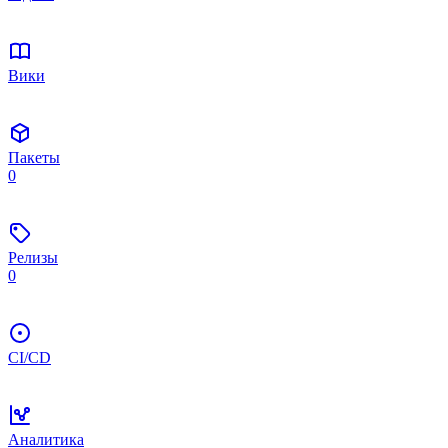
Вики
Пакеты
0
Релизы
0
CI/CD
Аналитика