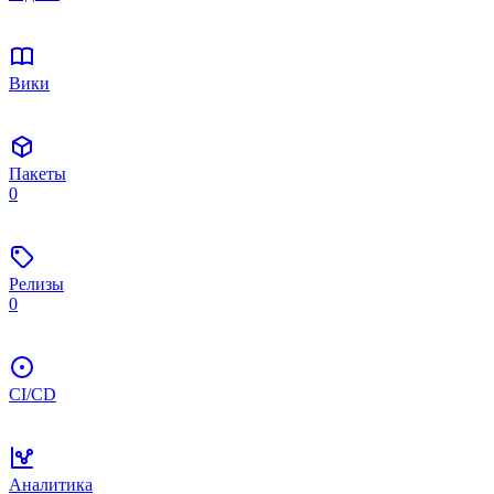
Вики
Пакеты
0
Релизы
0
CI/CD
Аналитика