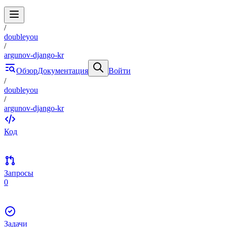
/
doubleyou
/
argunov-django-kr
Обзор
Документация
Войти
/
doubleyou
/
argunov-django-kr
Код
Запросы
0
Задачи