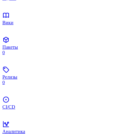
Вики
Пакеты
0
Релизы
0
CI/CD
Аналитика