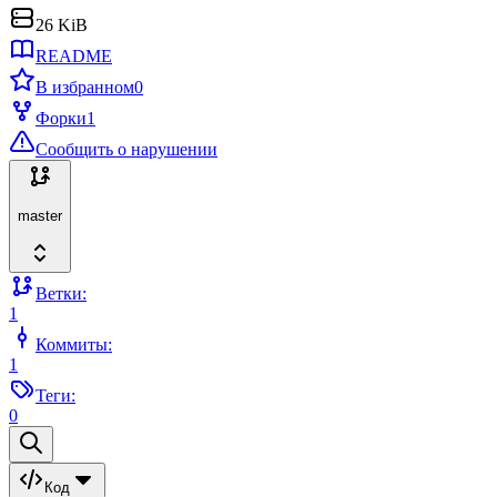
26 KiB
README
В избранном
0
Форки
1
Сообщить о нарушении
master
Ветки:
1
Коммиты:
1
Теги:
0
Код