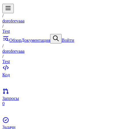
/
dorofeevaaa
/
Test
Обзор
Документация
Войти
/
dorofeevaaa
/
Test
Код
Запросы
0
Задачи