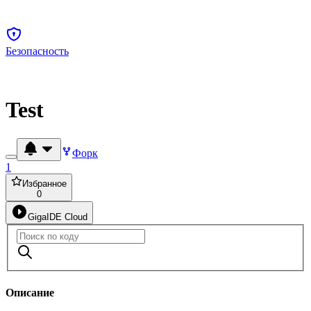
Безопасность
Test
Форк
1
Избранное
0
GigaIDE Cloud
Описание