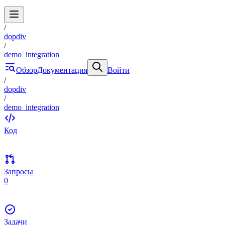
/
dopdiv
/
demo_integration
Обзор
Документация
Войти
/
dopdiv
/
demo_integration
Код
Запросы
0
Задачи