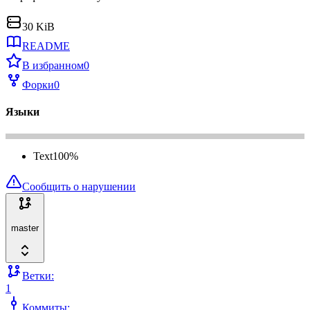
30 KiB
README
В избранном
0
Форки
0
Языки
Text
100
%
Сообщить о нарушении
master
Ветки:
1
Коммиты: