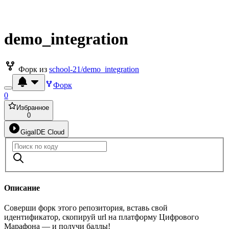
demo_integration
Форк из
school-21/demo_integration
Форк
0
Избранное
0
GigaIDE Cloud
Описание
Соверши форк этого репозитория, вставь свой
идентификатор, скопируй url на платформу Цифрового
Марафона — и получи баллы!