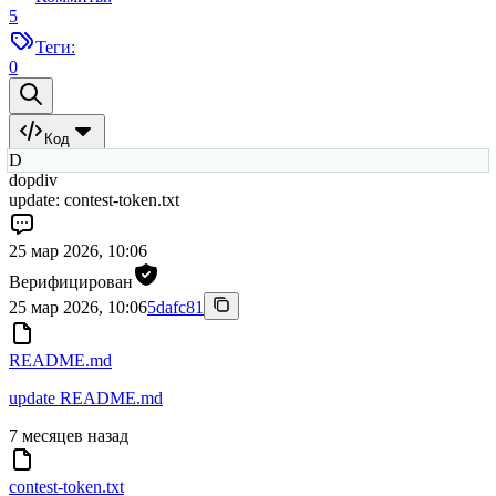
5
Теги:
0
Код
D
dopdiv
update: contest-token.txt
25 мар 2026, 10:06
Верифицирован
25 мар 2026, 10:06
5dafc81
README.md
update README.md
7 месяцев назад
contest-token.txt