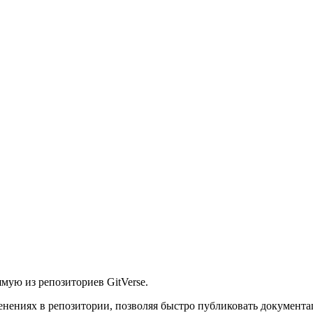
мую из репозиториев GitVerse.
енениях в репозитории, позволяя быстро публиковать документа