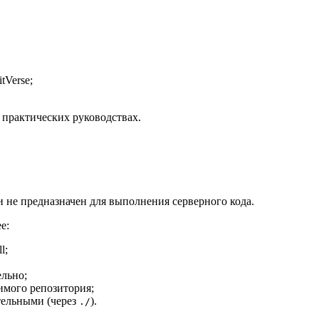
Verse;
 практических руководствах.
 не предназначен для выполнения серверного кода.
е:
l;
ельно;
имого репозитория;
тельными (через
).
./