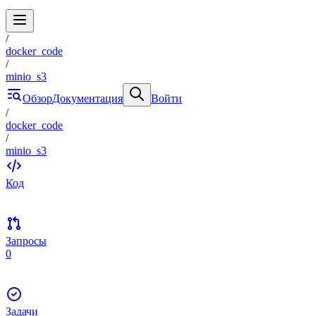
/
docker_code
/
minio_s3
Обзор
Документация
Войти
/
docker_code
/
minio_s3
Код
Запросы
0
Задачи