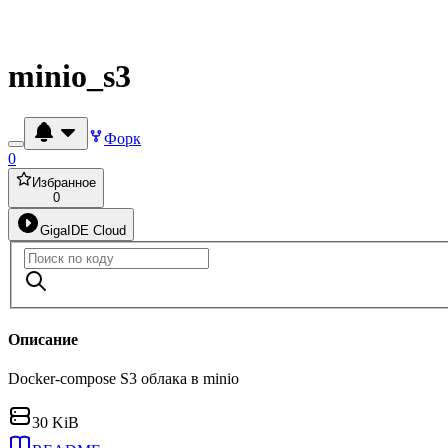
minio_s3
Форк
0
Избранное
0
GigaIDE Cloud
Описание
Docker-compose S3 облака в minio
30 KiB