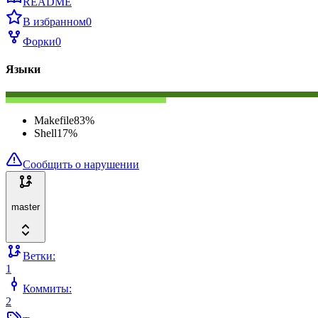
README
В избранном
0
Форки
0
Языки
Makefile
83
%
Shell
17
%
Сообщить о нарушении
master
Ветки:
1
Коммиты:
2