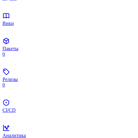
Вики
Пакеты
0
Релизы
0
CI/CD
Аналитика