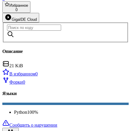
Избранное
0
GigaIDE Cloud
Описание
21 KiB
В избранном
0
Форки
0
Языки
Python
100
%
Сообщить о нарушении