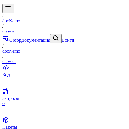
/
docNemo
/
crawler
Обзор
Документация
Войти
/
docNemo
/
crawler
Код
Запросы
0
Пакеты