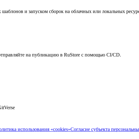
 шаблонов и запуском сборок на облачных или локальных ресурс
 отправляйте на публикацию в RuStore с помощью CI/CD.
itVerse
олитика использования «cookies»
Согласие субъекта персональн