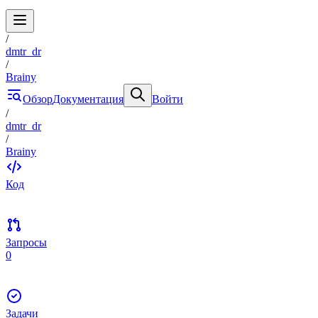
/
dmtr_dr
/
Brainy
Обзор
Документация
Войти
/
dmtr_dr
/
Brainy
Код
Запросы
0
Задачи