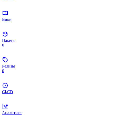
Вики
Пакеты
0
Релизы
0
CI/CD
Аналитика