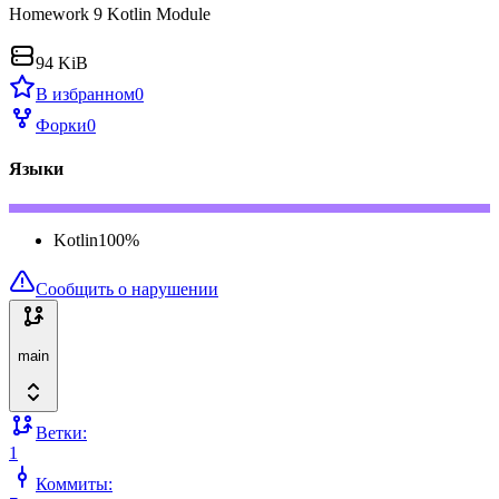
Homework 9 Kotlin Module
94 KiB
В избранном
0
Форки
0
Языки
Kotlin
100
%
Сообщить о нарушении
main
Ветки:
1
Коммиты: