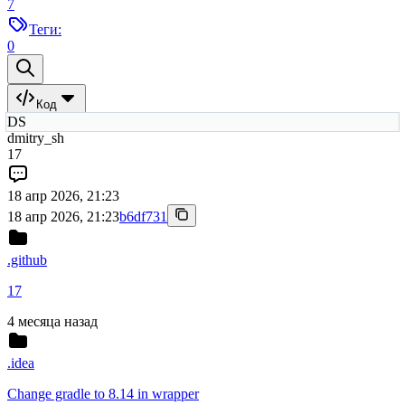
7
Теги:
0
Код
DS
dmitry_sh
17
18 апр 2026, 21:23
18 апр 2026, 21:23
b6df731
.github
17
4 месяца назад
.idea
Change gradle to 8.14 in wrapper