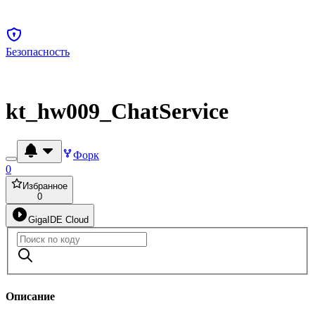
Безопасность
kt_hw009_ChatService
Форк
0
Избранное
0
GigaIDE Cloud
Описание