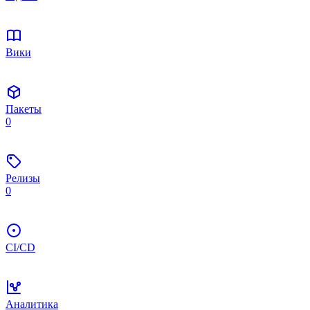
Вики
Пакеты
0
Релизы
0
CI/CD
Аналитика