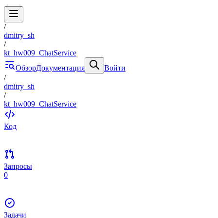
/
dmitry_sh
/
kt_hw009_ChatService
Обзор
Документация
Войти
/
dmitry_sh
/
kt_hw009_ChatService
Код
Запросы
0
Задачи