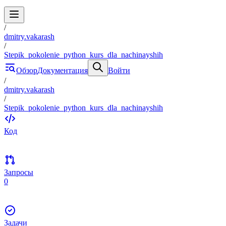
/
dmitry.vakarash
/
Stepik_pokolenie_python_kurs_dla_nachinayshih
Обзор
Документация
Войти
/
dmitry.vakarash
/
Stepik_pokolenie_python_kurs_dla_nachinayshih
Код
Запросы
0
Задачи