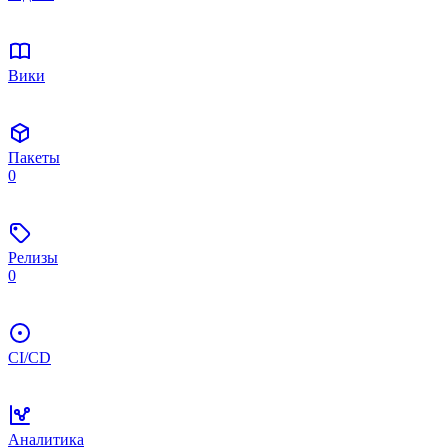
Вики
Пакеты
0
Релизы
0
CI/CD
Аналитика