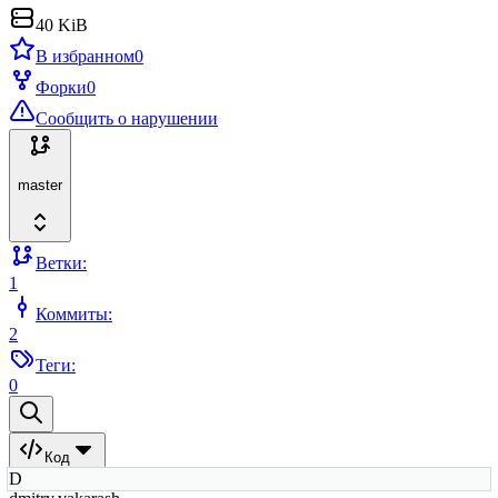
40 KiB
В избранном
0
Форки
0
Сообщить о нарушении
master
Ветки:
1
Коммиты:
2
Теги:
0
Код
D