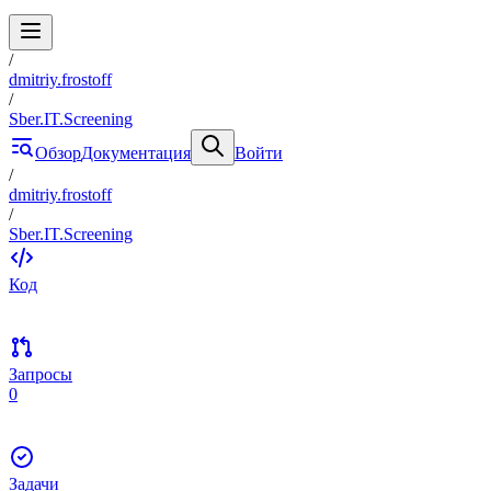
/
dmitriy.frostoff
/
Sber.IT.Screening
Обзор
Документация
Войти
/
dmitriy.frostoff
/
Sber.IT.Screening
Код
Запросы
0
Задачи