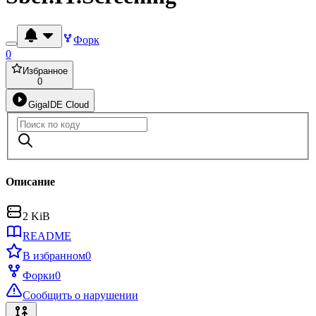
Форк
0
Избранное
0
GigaIDE Cloud
Описание
2 KiB
README
В избранном
0
Форки
0
Сообщить о нарушении