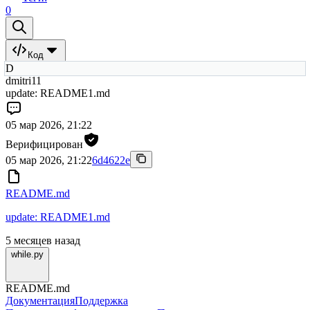
0
Код
D
dmitri11
update: README1.md
05 мар 2026, 21:22
Верифицирован
05 мар 2026, 21:22
6d4622e
README.md
update: README1.md
5 месяцев назад
while.py
README.md
Документация
Поддержка