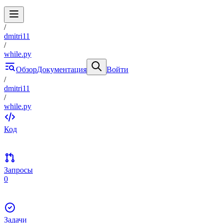
/
dmitri11
/
while.py
Обзор
Документация
Войти
/
dmitri11
/
while.py
Код
Запросы
0
Задачи