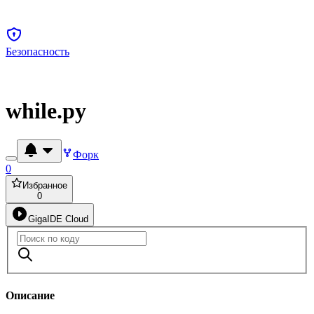
Безопасность
while.py
Форк
0
Избранное
0
GigaIDE Cloud
Описание