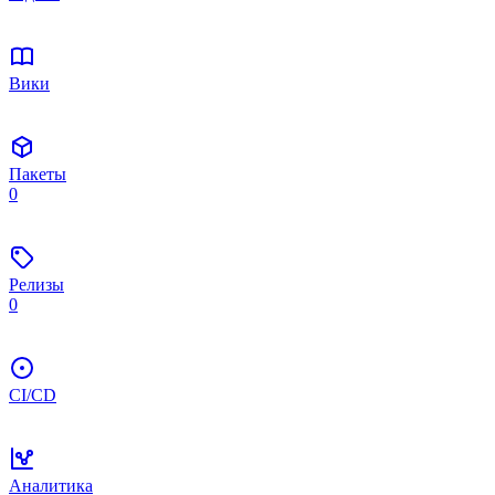
Вики
Пакеты
0
Релизы
0
CI/CD
Аналитика