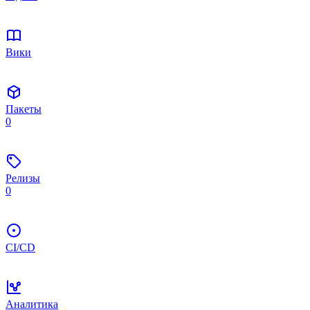
Вики
Пакеты
0
Релизы
0
CI/CD
Аналитика