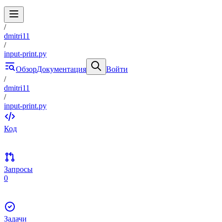
/
dmitri11
/
input-print.py
Обзор
Документация
Войти
/
dmitri11
/
input-print.py
Код
Запросы
0
Задачи