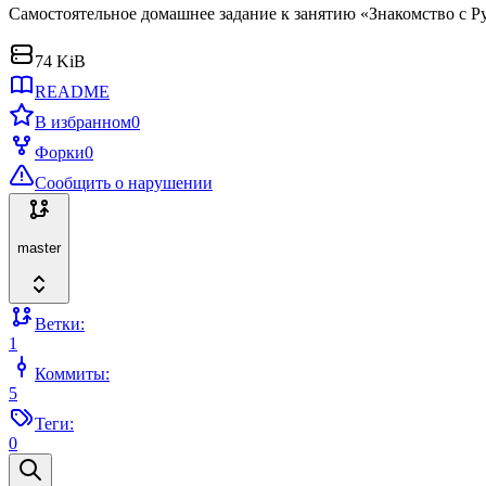
Самостоятельное домашнее задание к занятию «Знакомство с P
74 KiB
README
В избранном
0
Форки
0
Сообщить о нарушении
master
Ветки:
1
Коммиты:
5
Теги:
0