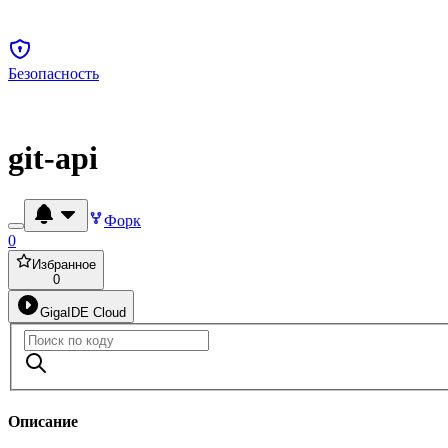
Безопасность
git-api
Форк
0
Избранное
0
GigaIDE Cloud
Описание