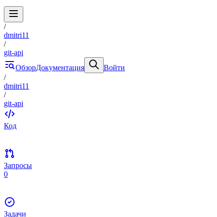
/
dmitri11
/
git-api
Обзор
Документация
Войти
/
dmitri11
/
git-api
Код
Запросы
0
Задачи