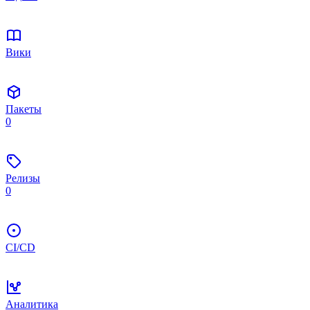
Вики
Пакеты
0
Релизы
0
CI/CD
Аналитика