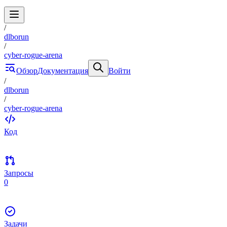
/
dlborun
/
cyber-rogue-arena
Обзор
Документация
Войти
/
dlborun
/
cyber-rogue-arena
Код
Запросы
0
Задачи