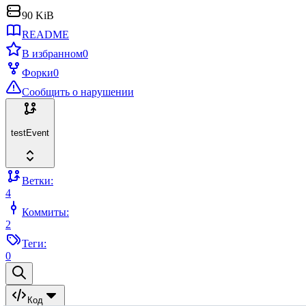
90 KiB
README
В избранном
0
Форки
0
Сообщить о нарушении
testEvent
Ветки:
4
Коммиты:
2
Теги:
0
Код