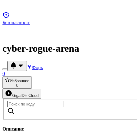
Безопасность
cyber-rogue-arena
Форк
0
Избранное
0
GigaIDE Cloud
Описание