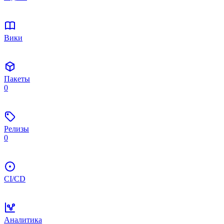
Вики
Пакеты
0
Релизы
0
CI/CD
Аналитика