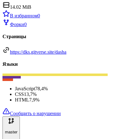
14.02 MiB
В избранном
0
Форки
0
Страницы
https://dks.gitverse.site/dasha
Языки
JavaScript
78,4
%
CSS
13,7
%
HTML
7,9
%
Сообщить о нарушении
master