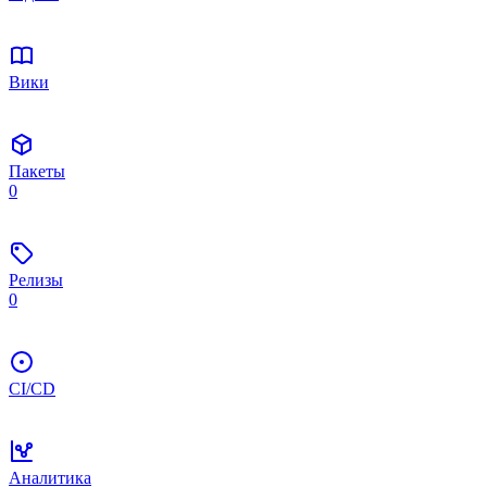
Вики
Пакеты
0
Релизы
0
CI/CD
Аналитика