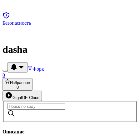
Безопасность
dasha
Форк
0
Избранное
0
GigaIDE Cloud
Описание