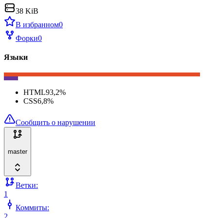
38 KiB
В избранном
0
Форки
0
Языки
HTML
93,2
%
CSS
6,8
%
Сообщить о нарушении
master
Ветки:
1
Коммиты:
2