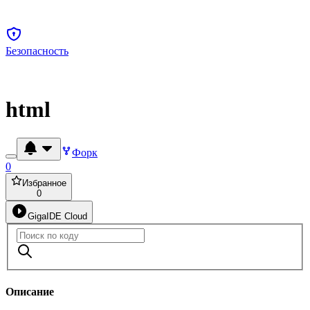
Безопасность
html
Форк
0
Избранное
0
GigaIDE Cloud
Описание