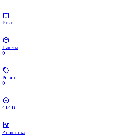
Вики
Пакеты
0
Релизы
0
CI/CD
Аналитика