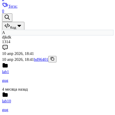
Теги:
0
Код
A
djkdk
1314
10 апр 2026, 18:41
10 апр 2026, 18:41
bd96401
lab1
gug
4 месяца назад
lab10
gug