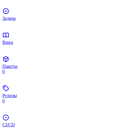
Задачи
Вики
Пакеты
0
Релизы
0
CI/CD