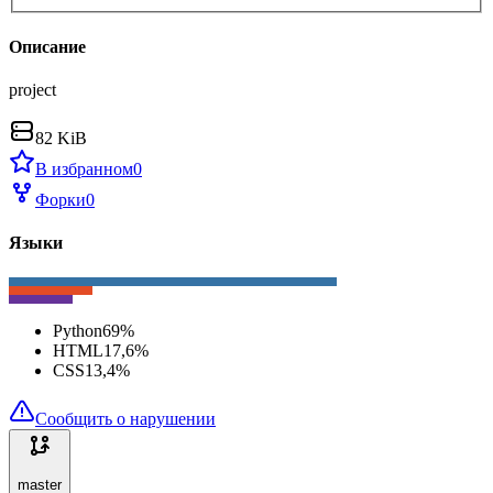
Описание
project
82 KiB
В избранном
0
Форки
0
Языки
Python
69
%
HTML
17,6
%
CSS
13,4
%
Сообщить о нарушении
master