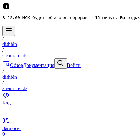
В 22:00 МСК будет объявлен перерыв - 15 минут. Вы отдых
/
dishbln
/
steam-trends
Обзор
Документация
Войти
/
dishbln
/
steam-trends
Код
Запросы
0