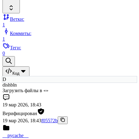
Ветки:
1
Коммиты:
1
Теги:
0
Код
D
dishbln
Загрузить файлы в «»
19 мар 2026, 18:43
Верифицирован
19 мар 2026, 18:43
f05572b
__pycache__