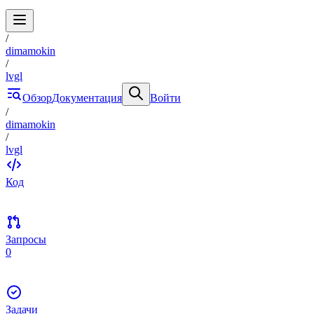
/
dimamokin
/
lvgl
Обзор
Документация
Войти
/
dimamokin
/
lvgl
Код
Запросы
0
Задачи