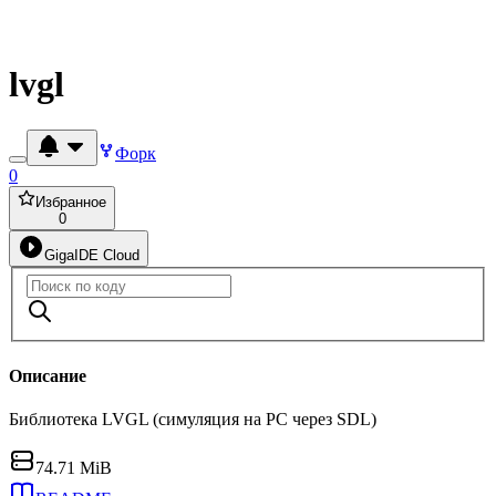
lvgl
Форк
0
Избранное
0
GigaIDE Cloud
Описание
Библиотека LVGL (симуляция на PC через SDL)
74.71 MiB