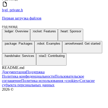
lvgl_private.h
Первая загрузка файлов
год назад
:ledger: Overview
:rocket: Features
:heart: Sponsor
:package: Packages
:robot: Examples
:arrowforward: Get started
:handshake: Services
:star2: Contributing
README.md
Документация
Поддержка
Политика конфиденциальности
Пользовательское
соглашение
Политика использования «cookies»
Согласие
субъекта персональных данных
2026
©