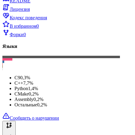
README
Лицензия
Кодекс поведения
В избранном
0
Форки
0
Языки
C
90,3
%
C++
7,7
%
Python
1,4
%
CMake
0,2
%
Assembly
0,2
%
Остальные
0,2
%
Сообщить о нарушении