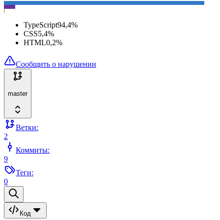
TypeScript
94,4
%
CSS
5,4
%
HTML
0,2
%
Сообщить о нарушении
master
Ветки:
2
Коммиты:
9
Теги:
0
Код