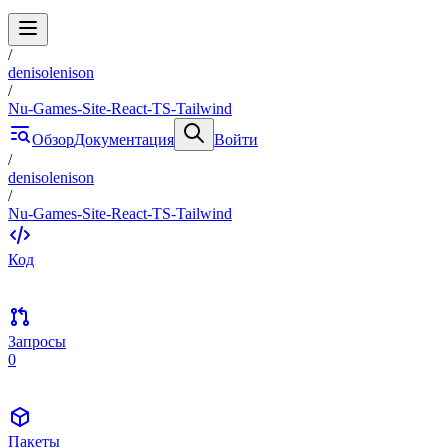
/
denisolenison
/
Nu-Games-Site-React-TS-Tailwind
Обзор
Документация
Войти
/
denisolenison
/
Nu-Games-Site-React-TS-Tailwind
Код
Запросы
0
Пакеты