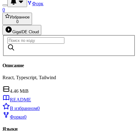
Форк
0
Избранное
0
GigaIDE Cloud
Описание
React, Typescript, Tailwind
4.46 MiB
README
В избранном
0
Форки
0
Языки