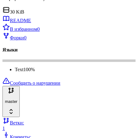
30 KiB
README
В избранном
0
Форки
0
Языки
Text
100
%
Сообщить о нарушении
master
Ветки:
1
Коммиты: