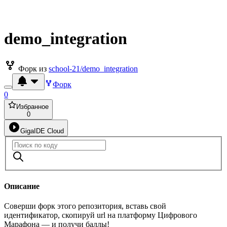
demo_integration
Форк из
school-21/demo_integration
Форк
0
Избранное
0
GigaIDE Cloud
Описание
Соверши форк этого репозитория, вставь свой
идентификатор, скопируй url на платформу Цифрового
Марафона — и получи баллы!