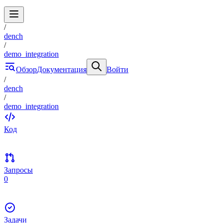
/
dench
/
demo_integration
Обзор
Документация
Войти
/
dench
/
demo_integration
Код
Запросы
0
Задачи