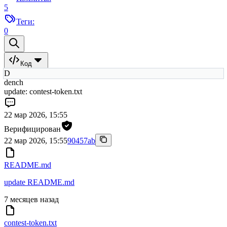
5
Теги:
0
Код
D
dench
update: contest-token.txt
22 мар 2026, 15:55
Верифицирован
22 мар 2026, 15:55
90457ab
README.md
update README.md
7 месяцев назад
contest-token.txt